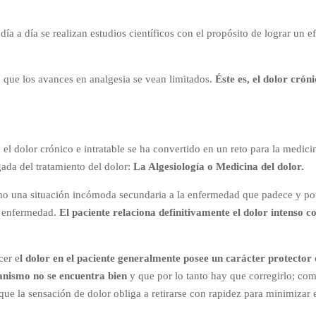
ía a día se realizan estudios científicos con el propósito de lograr un e
 que los avances en analgesia se vean limitados.
Éste es, el dolor crón
 el dolor crónico e intratable se ha convertido en un reto para la medici
gada del tratamiento del dolor:
La Algesiología o Medicina del dolor.
omo una situación incómoda secundaria a la enfermedad que padece y po
u enfermedad.
El paciente relaciona definitivamente el dolor intenso 
cer e
l dolor en el paciente generalmente posee un carácter protector
ganismo no se encuentra bien
y que por lo tanto hay que corregirlo; co
ue la sensación de dolor obliga a retirarse con rapidez para minimizar 