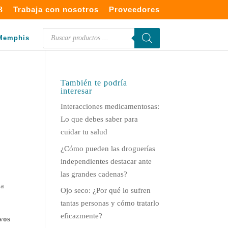
Trabaja con nosotros
Proveedores
Búsqueda
Memphis
de
productos
También te podría
interesar
Interacciones medicamentosas:
Lo que debes saber para
cuidar tu salud
¿Cómo pueden las droguerías
independientes destacar ante
las grandes cadenas?
ea
Ojo seco: ¿Por qué lo sufren
tantas personas y cómo tratarlo
eficazmente?
ivos