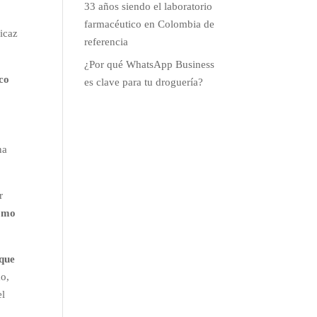
33 años siendo el laboratorio
farmacéutico en Colombia de
ficaz
referencia
¿Por qué WhatsApp Business
ico
es clave para tu droguería?
na
r
como
 que
mo,
el