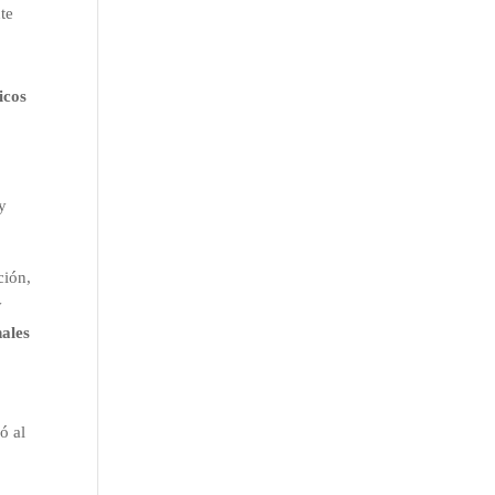
te
icos
y
ción,
y
nales
ó al