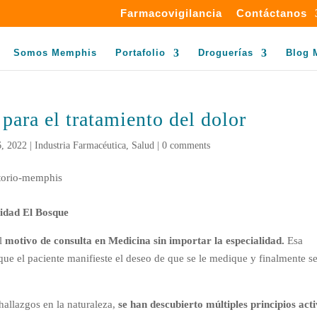
Farmacovigilancia
Contáctanos
Somos Memphis
Portafolio
Droguerías
Blog 
para el tratamiento del dolor
, 2022
|
Industria Farmacéutica
,
Salud
|
0 comments
sidad El Bosque
el
motivo de consulta en Medicina sin importar la especialidad.
Esa
que el paciente manifieste el deseo de que se le medique y finalmente s
hallazgos en la naturaleza,
se han descubierto múltiples principios act