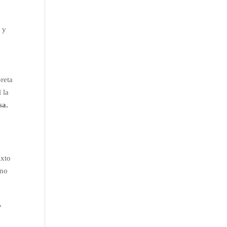
 y
preta
 la
sa.
ixto
uno
,