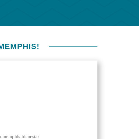
 MEMPHIS!
 en el crecimiento de tu farmacia
ía se necesita vocación y gran calidad
n serio el brindar bienestar
humana.
por eso creamos el MGroup, un club de
nes beneficios que te ayudarán en el
ate!
🤗🧡
crecimiento de tu droguería.