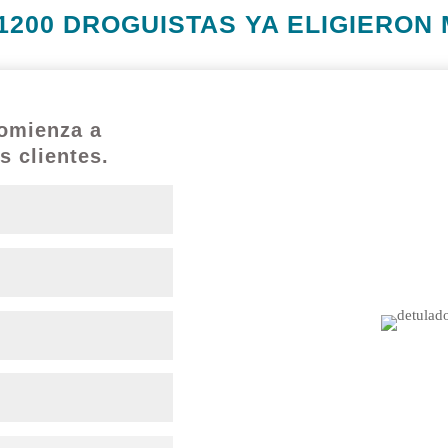
1200 DROGUISTAS YA ELIGIERON
comienza a
De tu lado
s clientes.
Para tener una droguer
Sabemos que te tomas muy e
en tu barrio o zona y 
membresía donde obtie
¡Vincúl