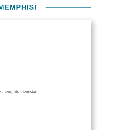
 MEMPHIS!
 en el crecimiento de tu farmacia
ía se necesita vocación y gran calidad
n serio el brindar bienestar
humana.
por eso creamos el MGroup, un club de
nes beneficios que te ayudarán en el
ate!
🤗🧡
crecimiento de tu droguería.