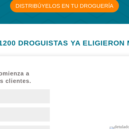
DISTRIBÚYELOS EN TU DROGUERÍA
1200 DROGUISTAS YA ELIGIERON
comienza a
De tu lado
s clientes.
Para tener una droguer
Sabemos que te tomas muy e
en tu barrio o zona y 
membresía donde obtie
¡Vincúl