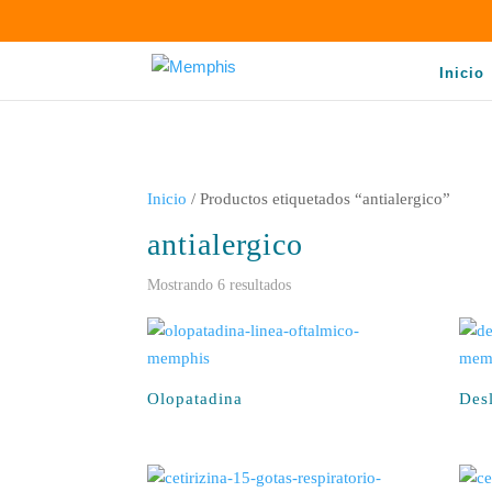
Inicio
Inicio
/ Productos etiquetados “antialergico”
antialergico
Sorted
Mostrando 6 resultados
by
latest
Olopatadina
Desl