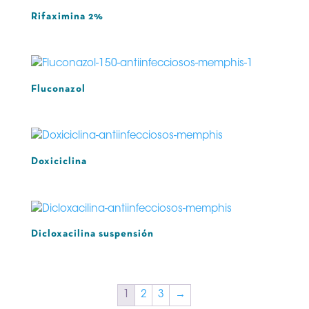
Rifaximina 2%
Fluconazol
Doxiciclina
Dicloxacilina suspensión
1
2
3
→